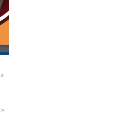
 a
es
.